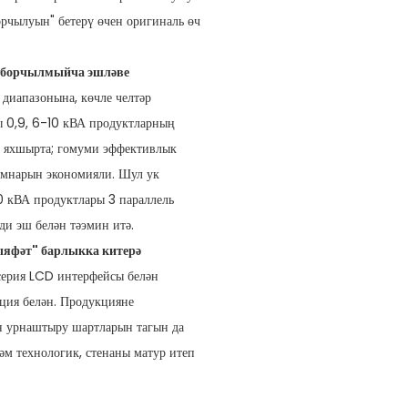
орчылуын" бетерү өчен оригиналь өч
 борчылмыйча эшләве
диапазонына, көчле челтәр
ы 0,9, 6-10 кВА продуктларның
ын яхшырта; гомуми эффективлык
ымнарын экономияли. Шул ук
0 кВА продуктлары 3 параллель
ди эш белән тәэмин итә.
яфәт" барлыкка китерә
серия LCD интерфейсы белән
ция белән. Продукцияне
н урнаштыру шартларын тагын да
әм технологик, стенаны матур итеп