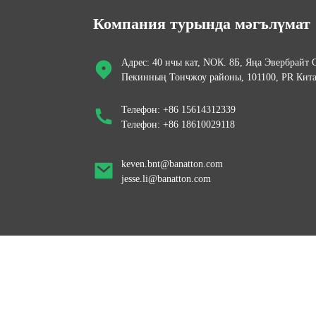
Компания турында мәгълүмат
Адрес: 40 нчы кат, NOК. 8Б, Яңа Эвербрайт C
Пекинның Тончжоу районы, 101100, PR Кит
Телефон: +86 15614312339
Телефон: +86 18610029118
keven.bnt@banatton.com
jesse.li@banatton.com
© Copyright - 