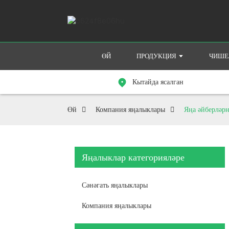
ӨЙ
ПРОДУКЦИЯ
ЧИШ
Кытайда ясалган
Өй
Компания яңалыклары
Яңа әйберләрн
Яңалыклар категорияләре
Сәнәгать яңалыклары
Компания яңалыклары