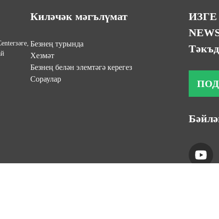
Киләчәк мәгълүмат
ИЗГЕ
NEWS
enterзәге,
Безнең турында
Тәкъд
ай
Хезмәт
Безнең белән элемтәгә керегез
Сораулар
ПОД
Бәйлә
2010-2024: Барлык хокуклар сакланган
- Сайт картасы
- Сайт картасы
- S