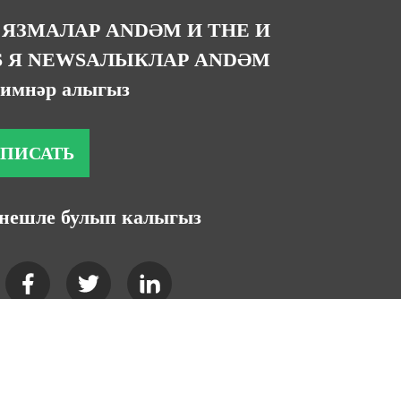
 ЯЗМАЛАР ANDӘМ И THE И
 Я NEWSАЛЫКЛАР ANDӘМ
имнәр алыгыз
ПИСАТЬ
нешле булып калыгыз
earchгары эзләү