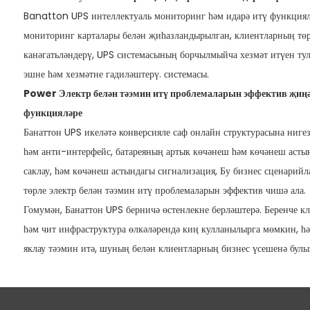
Banatton UPS интеллектуаль мониторинг һәм идарә итү функциялә
мониторинг карталары белән җиһазландырылган, клиентларның т
канәгатьләндерү, UPS системасының борчылмыйча хезмәт итүен тул
эшне һәм хезмәтне гадиләштерү. системасы.
Power Электр белән тәэмин итү проблемаларын эффектив җиңә
функцияләре
Банаттон UPS икеләтә конверсияле саф онлайн структурасына нигез
һәм анти-интерфейс, батареяның артык көчәнеш һәм көчәнеш астын
саклау, һәм көчәнеш астындагы сигнализация, Бу бизнес сценарий
төрле электр белән тәэмин итү проблемаларын эффектив чишә ала.
Гомумән, Банаттон UPS берничә өстенлекне берләштерә. Беренче кл
һәм чит инфраструктура өлкәләрендә киң кулланылырга мөмкин, һә
яклау тәэмин итә, шуның белән клиентларның бизнес үсешенә булы