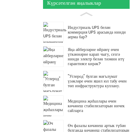
Күрсәтелгән яңалыклар
Индустриаль UPS белән
коммерция UPS арасында нинди
аерма бар?
Яңа әйберләрне өйрәнү өчен
үткәннәрне карап чыгу, сезгә
нинди электр белән тәэмин итү
гарантиясе кирәк?
"Углерод" булган мәгълүмат
үзәкләре өчен яшел юл табу өчен
төп инфраструктура куллану.
Медицина җиһазлары өчен
көчәнеш стабилизаторын ничек
сайларга
Өч фазалы көчәнеш артык түбән
булганда көчәнеш стабилизаторын