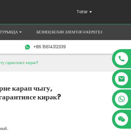
Tatar
 ТУРЫНДА
БЕЗНЕҢ БЕЛӘН ЭЛЕМТӘГӘ КЕРЕГЕЗ
+86 15614312339
итү гарантиясе кирәк?
рне карап чыгу,
 гарантиясе кирәк?
+86 15614312339
лмый.