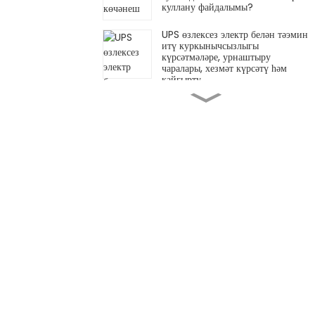
куллану файдалымы?
UPS өзлексез электр белән тәэмин
итү куркынычсызлыгы
күрсәтмәләре, урнаштыру
чаралары, хезмәт күрсәтү һәм
кайгырту.
Өйдәге AC автоматик көчәнеш
стабилизаторының мөһимлеге
Электр системаларына 30кВА
көчәнеш көйләүчеләрнең
әһәмияте
Электр көчәнешен тәэмин итүдә
көчәнеш көйләүчеләрнең
әһәмияте
Сезнең мәгълүмат үзәге яки
сервер бүлмәсе ышанычлы һәм
эффектив UL PDU кирәкме?