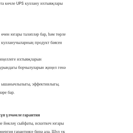
рта көчле UPS куллану ихтыяҗлары
чен югары таләпләр бар, һәм төрле
у кулланучыларның продукт бәясен
иңеллеге ихтыяҗларын
турындагы борчылуларын җиңел генә
ың ышанычлылыгы, эффективлыгы,
әре бар.
үп үлчәмле гарантия
ле йөкләү сыйфаты, искиткеч югары
ергия гарантиясе бирә ала. Шул ук