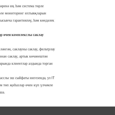
ренә ия, һәм система төрле
өрле мониторинг ихтыяҗларын
ысынча гарантияләү, һәм көндәлек
р өчен комплекслы саклау
ләнгән, саклауны саклау, фильтрлау
нан саклау, артык көчәнештән
ларында клиентлар алдында торган
асслы эш сыйфаты нигезендә, ул IT
м төп җиһазлар өчен күп үлчәмле
ша.