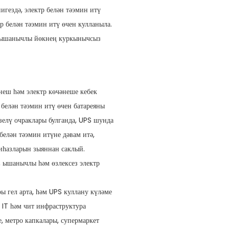
нигездә, электр белән тәэмин итү
р белән тәэмин итү өчен кулланыла.
ы ышанычлы йөкнең куркынычсыз
әнеш һәм электр көчәнеше кебек
 белән тәэмин итү өчен батареяны
өзелү очраклары булганда, UPS шунда
белән тәэмин итүне дәвам итә,
иһазларын зыяннан саклый.
 ышанычлы һәм өзлексез электр
ы гел арта, һәм UPS куллану күләме
ә IT һәм чит инфраструктура
е, метро капкалары, супермаркет