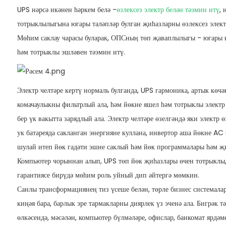
UPS нәрсә икәнен һәркем белә -
өзлексез электр белән тәэмин итү
, 
тотрыклылыгына югары таләпләр булган җиһазларны өзлексез элект
Мөһим саклау чарасы буларак, ОПСның төп җаваплылыгы - югар
һәм тотрыклы эшләвен тәэмин итү.
Электр челтәре кертү нормаль булганда, UPS гармоника, артык көч
комачаулыкны фильтрлый ала, һәм йөкне яшел һәм тотрыклы электр
бер үк вакытта зарядлый ала. Электр челтәре өзелгәндә яки электр 
ук батареяда сакланган энергияне куллана, инвертор аша йөкне AC 
шулай итеп йөк гадәти эшне саклый һәм йөк программалары һәм җ
Компьютер чорыннан алып, UPS төп йөк җиһазлары өчен тотрыклы,
гарантиясе бирүдә мөһим роль уйный дип әйтергә мөмкин.
Санлы трансформациянең тиз үсеше белән, төрле бизнес системалар
киңәя бара, барлык эре тармакларны диярлек үз эченә ала. Бигрәк т
өлкәсендә, мәсәлән, компьютер бүлмәләре, офислар, банкомат ярдәм