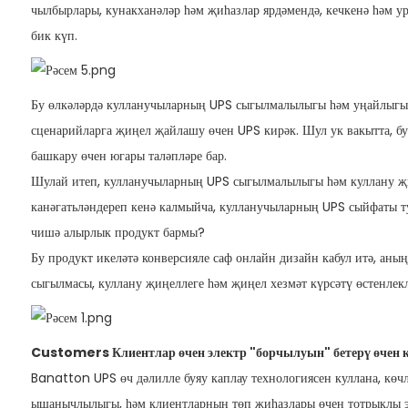
чылбырлары, кунакханәләр һәм җиһазлар ярдәмендә, кечкенә һәм у
бик күп.
Бу өлкәләрдә кулланучыларның UPS сыгылмалылыгы һәм уңайлыгы ө
сценарийларга җиңел җайлашу өчен UPS кирәк. Шул ук вакытта, б
башкару өчен югары таләпләре бар.
Шулай итеп, кулланучыларның UPS сыгылмалылыгы һәм куллану җ
канәгатьләндереп кенә калмыйча, кулланучыларның UPS сыйфаты 
чишә алырлык продукт бармы?
Бу продукт икеләтә конверсияле саф онлайн дизайн кабул итә, ан
сыгылмасы, куллану җиңеллеге һәм җиңел хезмәт күрсәтү өстенлекл
Customers Клиентлар өчен электр "борчылуын" бетерү өчен к
Banatton UPS өч дәлилле буяу каплау технологиясен куллана, көч
ышанычлылыгы, һәм клиентларның төп җиһазлары өчен тотрыклы эн