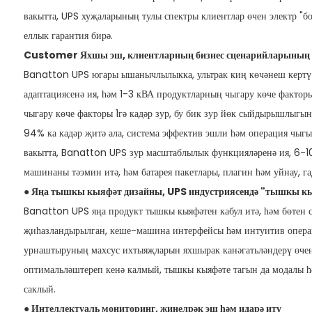
вакытта, UPS хуҗаларының тулы спектры клиентлар өчен электр "б
еллык гарантия бирә.
Customer Яхшы эш, клиентларның бизнес сценарийларының
Banatton UPS югары ышанычлылыкка, ультрак киң көчәнеш кертү 
адаптациясенә ия, һәм 1-3 кВА продуктларның чыгару көче фактор
чыгару көче факторы 1гә кадәр зур, бу бик зур йөк сыйдырышлыг
94% ка кадәр җитә ала, система эффектив эшли һәм операция чыг
вакытта, Banatton UPS зур масштаблылык функцияләренә ия, 6-1
машинаны тәэмин итә, һәм батарея пакетлары, плагин һәм уйнау, га
● Яңа тышкы кыяфәт дизайны, UPS индустриясендә "тышкы кы
Banatton UPS яңа продукт тышкы кыяфәтен кабул итә, һәм бөтен 
җиһазландырылган, кеше-машина интерфейсы һәм интуитив опера
урнаштыруның махсус ихтыяҗларын яхшырак канәгатьләндерү өче
оптимальләштереп кенә калмый, тышкы кыяфәте тагын да модалы һ
саклый.
● Интеллектуаль мониторинг, җиңелрәк эш һәм идарә итү