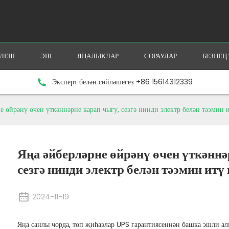
ЕЛЕШ
ЭШ
ЯҢАЛЫКЛАР
СОРАУЛАР
БЕЗНЕҢ
Эксперт белән сөйләшегез +86 15614312339
е өйрәнү өчен үткәннәрне карап чыгу, сезгә нинди электр белән тәэмин 
Яңа әйберләрне өйрәнү өчен үткәннә
сезгә нинди электр белән тәэмин итү
2024-11-19
Яңа санлы чорда, төп җиһазлар UPS гарантиясеннән башка эшли а