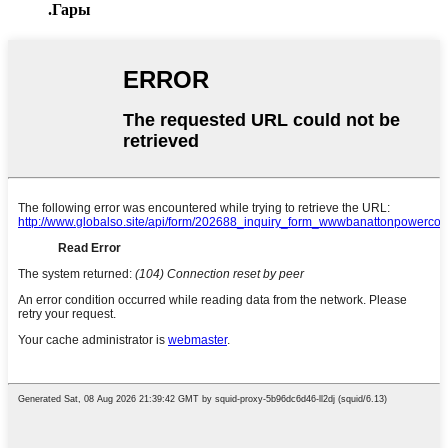
.Гары