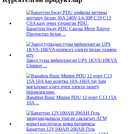
Банаттон 6way PDU Санлы Метр Хирур
Протектио белән ...
Завод туры мөһерләнгән UPS 1KVA-10KVA
Uninterr ...
Banatton Basic Mining PDU 12 порт C13 15A
10A ...
Банаттон 12V100AH ​​200AH Гель