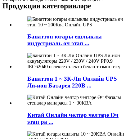
Продукция категорияләре
Банаттон югары ешлыклы
индустриаль өч этап ...
Банаттон 1 ~ 3К-Ли Онлайн UPS
Ли-ион Батарея 220В ...
Китай Онлайн челтәр челтәре Өч
этап ра ...