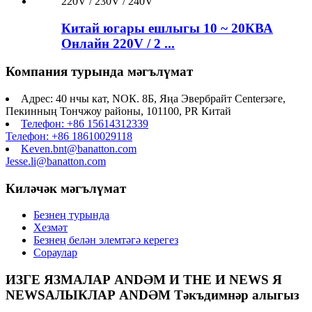
Китай югары ешлыгы 10 ~ 20КВА
Онлайн 220V / 2 ...
Компания турында мәгълүмат
Адрес: 40 нчы кат, NOК. 8Б, Яңа Эвербрайт Centerзәге,
Пекинның Тончжоу районы, 101100, PR Китай
Телефон: +86 15614312339
Телефон: +86 18610029118
Keven.bnt@banatton.com
Jesse.li@banatton.com
Киләчәк мәгълүмат
Безнең турында
Хезмәт
Безнең белән элемтәгә керегез
Сораулар
ИЗГЕ ЯЗМАЛАР ANDӘМ И THE И NEWS Я
NEWSАЛЫКЛАР ANDӘМ Тәкъдимнәр алыгыз