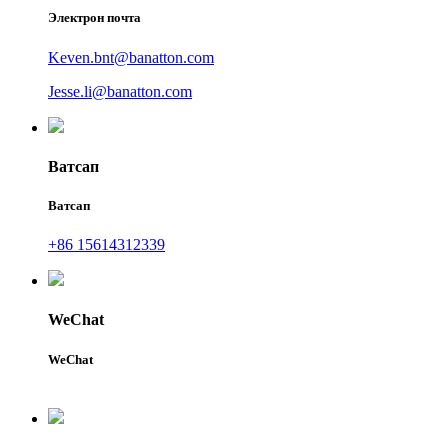
Электрон почта
Keven.bnt@banatton.com
Jesse.li@banatton.com
Ватсап
Ватсап
+86 15614312339
WeChat
WeChat