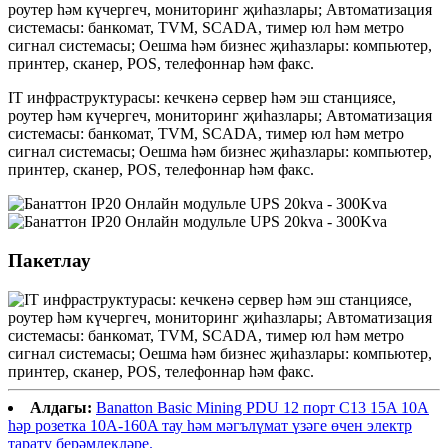
IT инфраструктурасы: кечкенә сервер һәм эш станциясе,
роутер һәм күчергеч, мониторинг җиһазлары; Автоматизация
системасы: банкомат, TVM, SCADA, тимер юл һәм метро
сигнал системасы; Оешма һәм бизнес җиһазлары: компьютер,
принтер, сканер, POS, телефоннар һәм факс.
Пакетлау
Алдагы:
Banatton Basic Mining PDU 12 порт C13 15A 10A
һәр розетка 10A-160A тау һәм мәгълүмат үзәге өчен электр
тарату берәмлекләре.