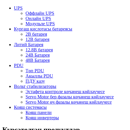
UPS
Оффлайн UPS
Онлайн UPS
Модульле UPS
Кургаш кислотасы батареясы
2В батарея
12В батарея
Литий Батарея
12.8В батарея
24В Батарея
48В Батарея
PDU
Төп PDU
Акыллы PDU
ПДУ казу
Вольт стабилизаторы
Эстафета контроле көчәнеш көйләүчесе
Servo Motor бер фазалы көчәнеш көйләүчесе
Servo Motor өч фазалы көчәнеш көйләүчесе
Кояш системасы
Кояш панели
Кояш инвертеры
Күрсәтелгән продуктлар