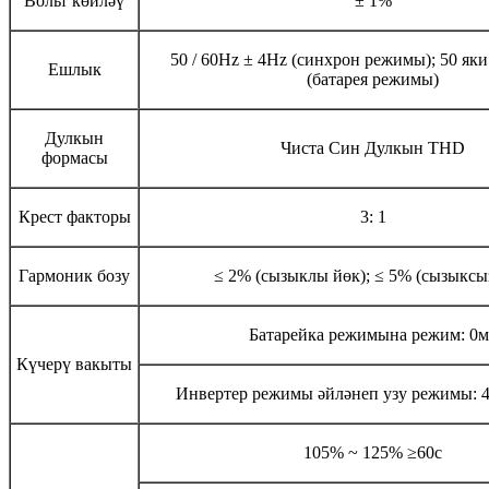
Вольт көйләү
± 1%
50 / 60Hz ± 4Hz (синхрон режимы); 50 яки
Ешлык
(батарея режимы)
Дулкын
Чиста Син Дулкын THD
формасы
Крест факторы
3: 1
Гармоник бозу
≤ 2% (сызыклы йөк); ≤ 5% (сызыксы
Батарейка режимына режим: 0м
Күчерү вакыты
Инвертер режимы әйләнеп узу режимы: 4
105% ~ 125% ≥60с