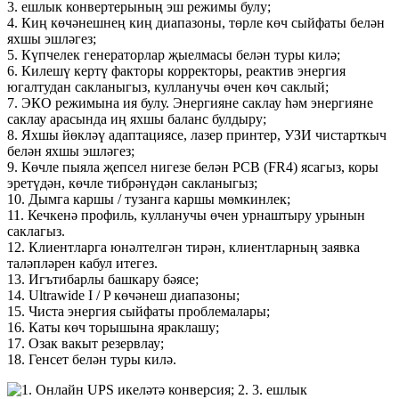
3. ешлык конвертерының эш режимы булу;
4. Киң көчәнешнең киң диапазоны, төрле көч сыйфаты белән
яхшы эшләгез;
5. Күпчелек генераторлар җыелмасы белән туры килә;
6. Килешү кертү факторы корректоры, реактив энергия
югалтудан сакланыгыз, кулланучы өчен көч саклый;
7. ЭКО режимына ия булу. Энергияне саклау һәм энергияне
саклау арасында иң яхшы баланс булдыру;
8. Яхшы йөкләү адаптациясе, лазер принтер, УЗИ чистарткыч
белән яхшы эшләгез;
9. Көчле пыяла җепсел нигезе белән PCB (FR4) ясагыз, коры
эретүдән, көчле тибрәнүдән сакланыгыз;
10. Дымга каршы / тузанга каршы мөмкинлек;
11. Кечкенә профиль, кулланучы өчен урнаштыру урынын
саклагыз.
12. Клиентларга юнәлтелгән тирән, клиентларның заявка
таләпләрен кабул итегез.
13. Игътибарлы башкару бәясе;
14. Ultrawide I / P көчәнеш диапазоны;
15. Чиста энергия сыйфаты проблемалары;
16. Каты көч торышына яраклашу;
17. Озак вакыт резервлау;
18. Генсет белән туры килә.