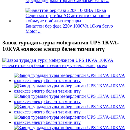
зарядландырыла торган Саклагыч АГМ ...
Банаттон бер фаза 220v 1000VA 10kva Servo
Motor ...
Завод турыдан-туры мөһерләнгән UPS 1KVA-
10KVA өзлексез электр белән тәэмин итү