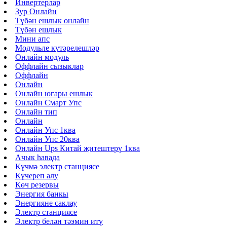
Инвертерлар
Зур Онлайн
Түбән ешлык онлайн
Түбән ешлык
Мини апс
Модульле күтәрелешләр
Онлайн модуль
Оффлайн сызыклар
Оффлайн
Онлайн
Онлайн югары ешлык
Онлайн Смарт Упс
Онлайн тип
Онлайн
Онлайн Упс 1ква
Онлайн Упс 20ква
Онлайн Ups Китай җитештерү 1ква
Ачык һавада
Күчмә электр станциясе
Күчереп алу
Көч резервы
Энергия банкы
Энергияне саклау
Электр станциясе
Электр белән тәэмин итү