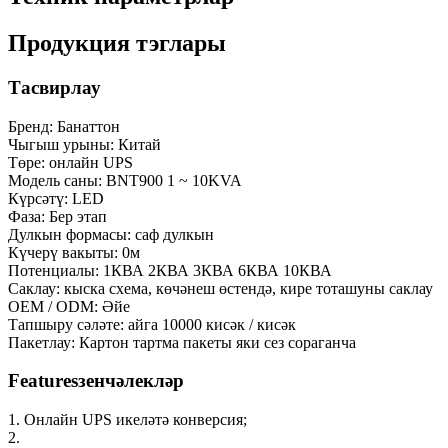
Продукция тэглары
Тасвирлау
Бренд: Банаттон
Чыгыш урыны: Китай
Төре: онлайн UPS
Модель саны: BNT900 1 ~ 10KVA
Күрсәтү: LED
Фаза: Бер этап
Дулкын формасы: саф дулкын
Күчерү вакыты: 0м
Потенциалы: 1КВА 2КВА 3КВА 6КВА 10КВА
Саклау: кыска схема, көчәнеш өстендә, кире тоташуны саклау
OEM / ODM: Әйе
Тапшыру сәләте: айга 10000 кисәк / кисәк
Пакетлау: Картон тартма пакеты яки сез сораганча
Featuresзенчәлекләр
1. Онлайн UPS икеләтә конверсия;
2.