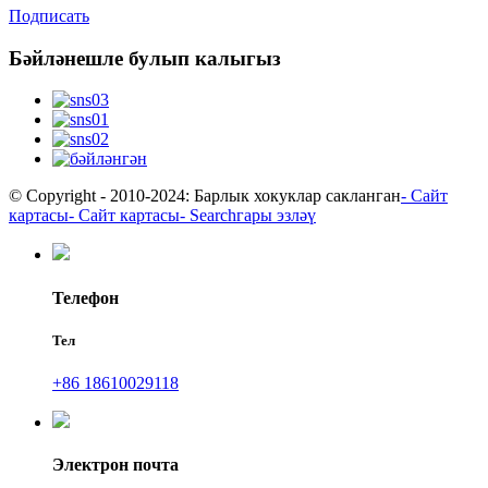
Подписать
Бәйләнешле булып калыгыз
© Copyright - 2010-2024: Барлык хокуклар сакланган
- Сайт
картасы
- Сайт картасы
- Searchгары эзләү
Телефон
Тел
+86 18610029118
Электрон почта