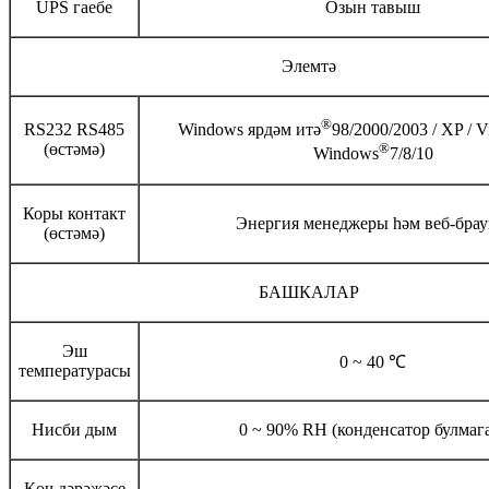
UPS гаебе
Озын тавыш
Элемтә
®
RS232 RS485
Windows ярдәм итә
98/2000/2003 / XP / Vi
(өстәмә)
®
Windows
7/8/10
Коры контакт
Энергия менеджеры һәм веб-брау
(өстәмә)
БАШКАЛАР
Эш
0 ~ 40 ℃
температурасы
Нисби дым
0 ~ 90% RH (конденсатор булмаг
Көч дәрәҗәсе