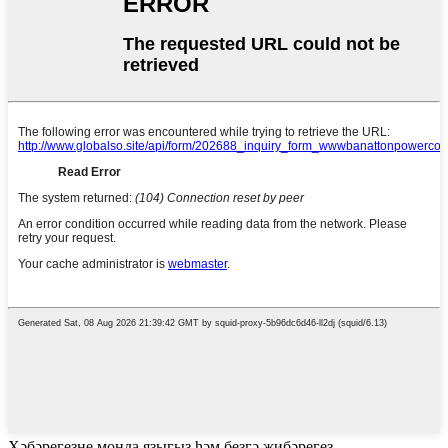
Хәбәрегезне монда языгыз һәм безгә җибәрегез