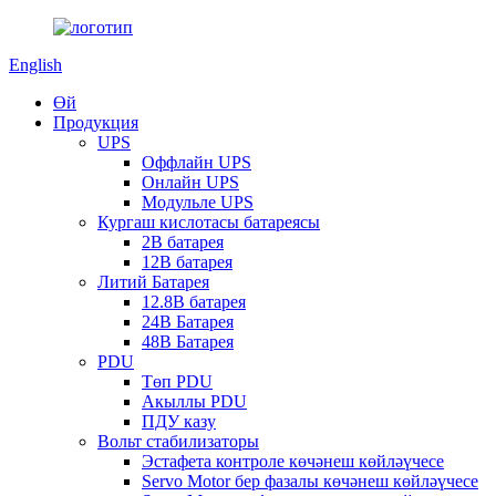
English
Өй
Продукция
UPS
Оффлайн UPS
Онлайн UPS
Модульле UPS
Кургаш кислотасы батареясы
2В батарея
12В батарея
Литий Батарея
12.8В батарея
24В Батарея
48В Батарея
PDU
Төп PDU
Акыллы PDU
ПДУ казу
Вольт стабилизаторы
Эстафета контроле көчәнеш көйләүчесе
Servo Motor бер фазалы көчәнеш көйләүчесе