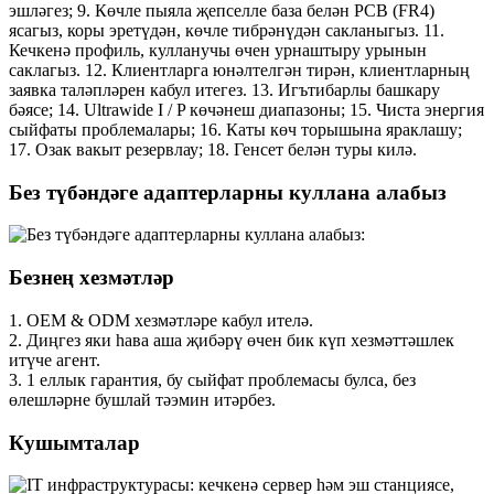
Без түбәндәге адаптерларны куллана алабыз
Безнең хезмәтләр
1. OEM & ODM хезмәтләре кабул ителә.
2. Диңгез яки һава аша җибәрү өчен бик күп хезмәттәшлек
итүче агент.
3. 1 еллык гарантия, бу сыйфат проблемасы булса, без
өлешләрне бушлай тәэмин итәрбез.
Кушымталар