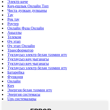
Электр көче
Көч-ешлык Онлайн Тип
Чиста дулкын дулкыны
Тау
Рек тау
Роутер
Онлайн Фаза Онлайн
Акыллы
Телеком
Өч этап
Өч этап Онлайн
Трансформатор
Туктаусыз электр белән тәэмин итү
Туктаусыз көч чыганагы
Туктаусыз көч чыганагы
Туктаусыз электр белән тәэмин итү
Батарейка
Функция
Онлайн
Көч
Энергия белән тәэмин итү
Энергия системасы
Ups системалары