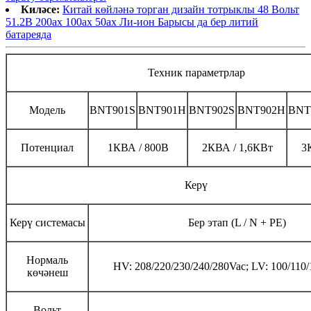
Киләсе:
Китай көйләнә торган дизайн тотрыклы 48 Вольт
51.2В 200ах 100ах 50ах Ли-ион Барысы да бер литий
батареяда
Техник параметрлар
Модель
BNT901S
BNT901H
BNT902S
BNT902H
BNT
Потенциал
1КВА / 800В
2КВА / 1,6КВт
3
Керү
Керү системасы
Бер этап (L / N + PE)
Нормаль
HV: 208/220/230/240/280Vac; LV: 100/110
көчәнеш
Вольт