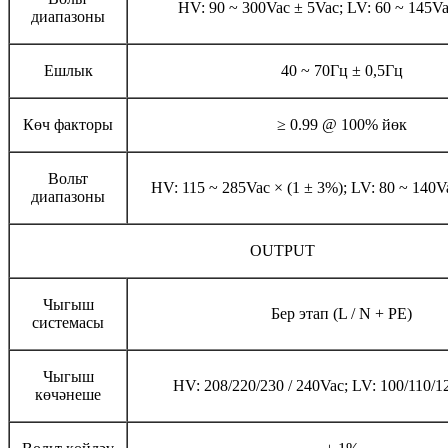
HV: 90 ~ 300Vac ± 5Vac; LV: 60 ~ 145V
диапазоны
Ешлык
40 ~ 70Гц ± 0,5Гц
Көч факторы
≥ 0.99 @ 100% йөк
Вольт
HV: 115 ~ 285Vac × (1 ± 3%); LV: 80 ~ 140V
диапазоны
OUTPUT
Чыгыш
Бер этап (L / N + PE)
системасы
Чыгыш
HV: 208/220/230 / 240Vac; LV: 100/110/1
көчәнеше