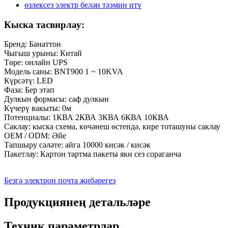
Кыска тасвирлау:
Бренд: Банаттон
Чыгыш урыны: Китай
Төре: онлайн UPS
Модель саны: BNT900 1 ~ 10KVA
Күрсәтү: LED
Фаза: Бер этап
Дулкын формасы: саф дулкын
Күчерү вакыты: 0м
Потенциалы: 1КВА 2КВА 3КВА 6КВА 10КВА
Саклау: кыска схема, көчәнеш өстендә, кире тоташуны саклау
OEM / ODM: Әйе
Тапшыру сәләте: айга 10000 кисәк / кисәк
Пакетлау: Картон тартма пакеты яки сез сораганча
Безгә электрон почта җибәрегез
Продукциянең детальләре
Техник параметрлар