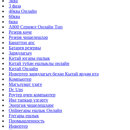
3ква
3 фаза
40ква Онлайн
60ква
6ква
A800 Сериясе Онлайн Тип
Резерв көче
Резерв чишелешләр
Банаттон апс
Батарея резервы
Зарядлагыч
Китай югары ешлык
Китай түбән ешлыклы онлайн
Китай Онлайн
Инвертер зарядлагыч белән Кытай ярдәм итә
Компьютер
Мәгълүмат үзәге
Dc Ups
Роутер өчен компьютер
Ике тапкыр үзгәртү
Энергия чишелешләре
Onlineгары ешлык Онлайн
Freгары ешлык
Промышленность
Инвертер