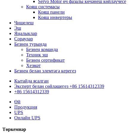
Servo Motor өч фазалы көчәнеш көйләүчесе
Кояш системасы
Кояш панели
Кояш инвертеры
Чишелеш
Эш
Яңалыклар
Сораулар
Безнең турында
Безнең команда
Техник эш
Безнең сертификат
Хезмәт
Безнең белән элемтәгә керегез
Кытайда ясалган
Эксперт белән сөйләшегез +86 15614312339
+86 15614312339
Өй
Продукция
UPS
Онлайн UPS
Төркемнәр